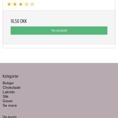
16,50 DKK
Vis produkt
Kategorier
Bolsjer
Chokolade
Lakrids
Slik
Gaver
Se mere
Din konto