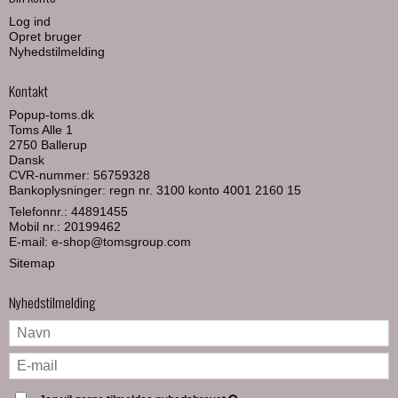
Log ind
Opret bruger
Nyhedstilmelding
Kontakt
Popup-toms.dk
Toms Alle 1
2750 Ballerup
Dansk
CVR-nummer: 56759328
Bankoplysninger: regn nr. 3100 konto 4001 2160 15
Telefonnr.:
44891455
Mobil nr.:
20199462
E-mail
:
e-shop@tomsgroup.com
Sitemap
Nyhedstilmelding