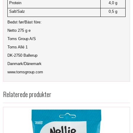
Protein
4,0 g
Salt/Salz
0,5 g
Bedst før/Bäst före:
Netto 275 g e
Toms Group A/S
Toms Allé 1
DK-2750 Ballerup
Danmark/Dänemark
www.tomsgroup.com
Relaterede produkter