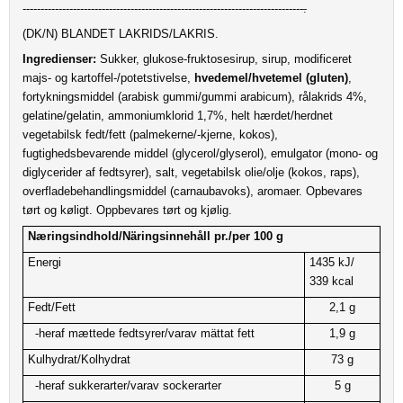
------------------------------------------------------------------------------
.
(DK/N) BLANDET LAKRIDS/LAKRIS.
Ingredienser:
Sukker, glukose-fruktosesirup, sirup, modificeret
majs- og kartoffel-/potetstivelse,
hvedemel/hvetemel (gluten)
,
fortykningsmiddel (arabisk gummi/gummi arabicum), rålakrids 4%,
gelatine/gelatin, ammoniumklorid 1,7%, helt hærdet/herdnet
vegetabilsk fedt/fett (palmekerne/-kjerne, kokos),
fugtighedsbevarende middel (glycerol/glyserol), emulgator (mono- og
diglycerider af fedtsyrer), salt, vegetabilsk olie/olje (kokos, raps),
overfladebehandlingsmiddel (carnaubavoks), aromaer. Opbevares
tørt og køligt. Oppbevares tørt og kjølig.
Næringsindhold/Näringsinnehåll pr./per 100 g
Energi
1435 kJ/
339 kcal
Fedt/Fett
2,1 g
-heraf mættede fedtsyrer/varav mättat fett
1,9 g
Kulhydrat/Kolhydrat
73 g
-heraf sukkerarter/varav sockerarter
5 g