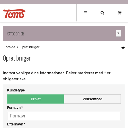
KATEGORIER
Forside
/
Opret bruger
Opret bruger
Indtast venligst dine informationer. Felter markeret med * er
obligatoriske
Kundetype
Privat
Virksomhed
Fornavn
*
Efternavn
*