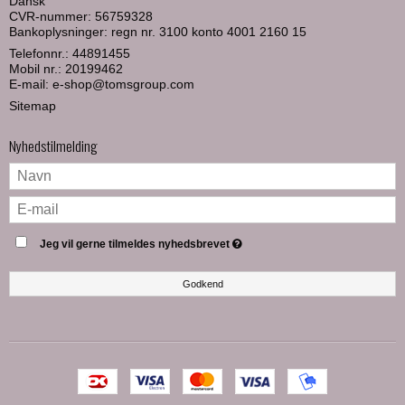
Dansk
CVR-nummer: 56759328
Bankoplysninger: regn nr. 3100 konto 4001 2160 15
Telefonnr.:
44891455
Mobil nr.:
20199462
E-mail
:
e-shop@tomsgroup.com
Sitemap
Nyhedstilmelding
Jeg vil gerne tilmeldes nyhedsbrevet
Godkend