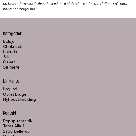
og holde dem sikret. Hvis du ønsker at slette din konto, kan dette nemt gøres
når du er logget ind.
Kategorier
Bolsjer
Chokolade
Lakrids
Slik
Gaver
Se mere
Din konto
Log ind
Opret bruger
Nyhedstilmelding
Kontakt
Popup-toms.dk
Toms Alle 1
2750 Ballerup