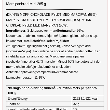
Marcipanbrød Mini 285 g
------------------------------------------------------------------------------
(DK/N/S) MØRK CHOKOLADE FYLDT MED MARCIPAN (58%).
MØRK SJOKOLADE FYLT MED MARSIPAN (58%). MÖRK
CHOKLAD FYLLD MED MARSIPAN (58%).
Ingredienser:
Sukker/socker,
mandler/mandlar
26%,
kakaomasse, abrikoskerner/-kjerner/-kjärnor, glukosesirup/-sirap,
kakaosmør,
mælkefedt/melkefett/mjölkfett
,
emulgator/emulgeringsmedel (lecithin), konserveringsmiddel
(sorbinsyre/-syra).
Kan indeholde spor af andre nødder/nøtter.
Kan
innehålla spår av andra nötter.
Marcipanen/marsipanen
indeholder/innehåller 42 % mandler. Mindst 50% kakaotørstof i den
mørke chokolade/sjokolade/mörka chokladen.
Anbefalet opbevaringstemperatur/Rekommenderad
lagringstemperatur: 11-18°C.
Næringsindhold/Näringsinnehåll/Nutrition facts pr./per/pro
100 g
Energi/Energy
2182 kJ/522 kcal
Fedt/Fat
32 g
-heraf mættede fedtsyrer/
varav mättat fett
10 g