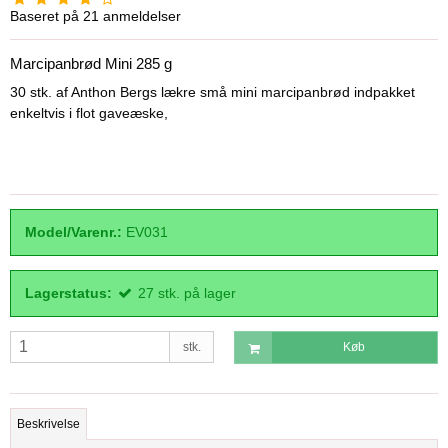
Baseret på
21
anmeldelser
Marcipanbrød Mini 285 g
30 stk. af Anthon Bergs lækre små mini marcipanbrød indpakket
enkeltvis i flot gaveæske,
Model/Varenr.:
EV031
Lagerstatus:
27
stk.
på lager
stk.
Køb
Beskrivelse