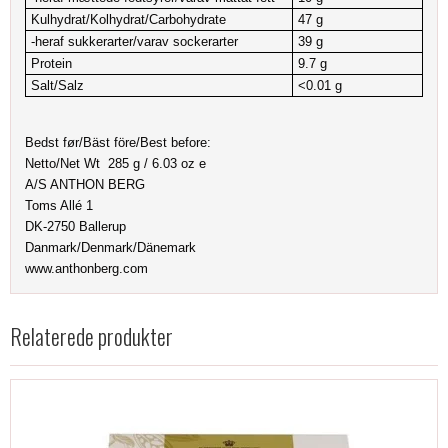
Kulhydrat/Kolhydrat/Carbohydrate
47 g
-heraf sukkerarter/varav sockerarter
39 g
Protein
9.7 g
Salt/Salz
<0.01 g
Bedst før/Bäst före/Best before:
Netto/Net Wt 285 g / 6.03 oz e
A/S ANTHON BERG
Toms Allé 1
DK-2750 Ballerup
Danmark/Denmark/Dänemark
www.anthonberg.com
Relaterede produkter