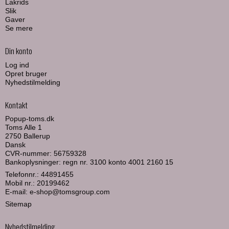
Lakrids
Slik
Gaver
Se mere
Din konto
Log ind
Opret bruger
Nyhedstilmelding
Kontakt
Popup-toms.dk
Toms Alle 1
2750 Ballerup
Dansk
CVR-nummer: 56759328
Bankoplysninger: regn nr. 3100 konto 4001 2160 15
Telefonnr.:
44891455
Mobil nr.:
20199462
E-mail
:
e-shop@tomsgroup.com
Sitemap
Nyhedstilmelding